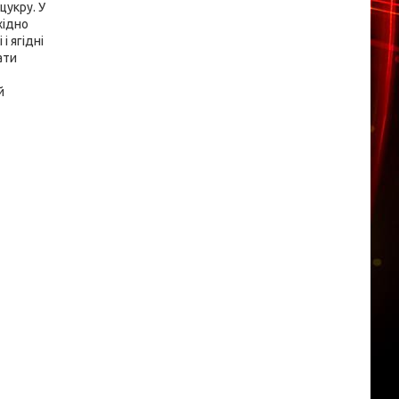
цукру. У
хідно
і ягідні
ати
й