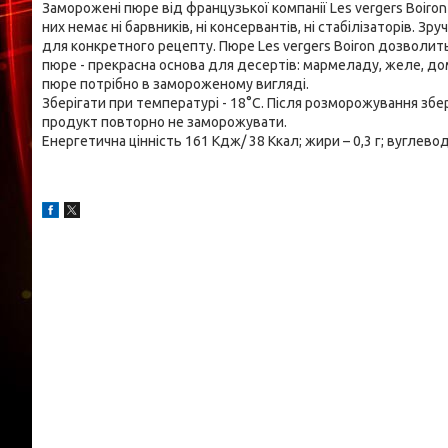
Заморожені пюре від французької компанії Les vergers Boiron 
них немає ні барвників, ні консервантів, ні стабілізаторів. 
для конкретного рецепту. Пюре Les vergers Boiron дозволить п
пюре - прекрасна основа для десертів: мармеладу, желе, дома
пюре потрібно в замороженому вигляді.
Зберігати при температурі - 18°С. Після розморожування збе
продукт повторно не заморожувати.
Енергетична цінність 161 Кдж/ 38 Ккал; жири – 0,3 г; вуглеводи – 