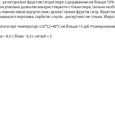
- це натуральні фруктові і ягідні пюре з додаванням не більше 10% 
Зручна упаковка дозволяє використовувати стільки пюре, скільки необ
овною мірою відчути смак і аромат свіжих фруктів і ягід. Фруктові 
шнього морозива, сорбетів і соусів - десертних і не тільки. Зберіг
рігати при температурі +20°С/+40°С не більше 15 діб. Розморожени
8,3 г; білки - 0,5 г; натрій < 5.