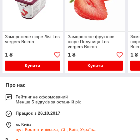
Заморожене пюре Лічі Les
Заморожене фруктове
Замо
vergers Boiron
пюре Полуниця Les
пюре
vergers Boiron
Boir
1
1
1
₴
₴
₴
Купити
Купити
Про нас
Рейтинг не сформований
Менше 5 відгуків за останній рік
Працює з 26.10.2017
м. Київ
вул. Костянтинівська, 73 , Київ, Україна