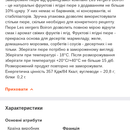
- це натуральні фруктові і ягідні пюре з додаванням не більше
10% цукру. У них немає ні барвників, ні консервантів, ні
стабілізаторів. Зручна упаковка дозволяє використовувати
стільки пюре, скільки необхідно для конкретного рецепту.
Пюре Les vergers Boiron дозволить повною мірою відчути
смак і аромат свіжих фруктів і ягід. Фруктові і ягідні пюре -
прекрасна основа для десертів: мармеладу, желе,
домашнього морозива, сорбетів і соусів - десертних і не
тільки. Зберігати пюре потрібно в замороженому вигляді.
Зберігати при температурі - 18°С. Після розморожування
зберігати при температурі +20°С/+40°С не більше 15 діб.
Розморожений продукт повторно не заморожувати.
Енергетична цінність 357 Кдж/84 Ккал; вуглеводи – 20,8 г;
білки 0,2 г.
Приховати
Характеристики
Основні атрибути
Країна виробник
Франція