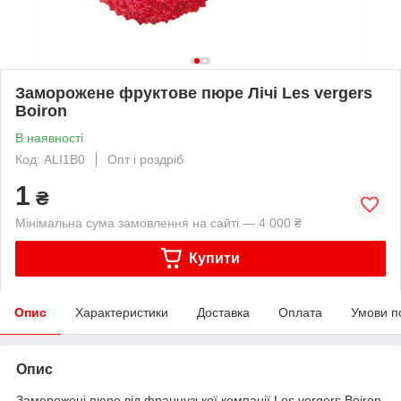
Заморожене фруктове пюре Лічі Les vergers
Boiron
В наявності
Код: ALI1B0
Опт і роздріб
1
₴
Мінімальна сума замовлення на сайті — 4 000 ₴
Купити
Опис
Характеристики
Доставка
Оплата
Умови п
Опис
Заморожені пюре від французької компанії Les vergers Boiron