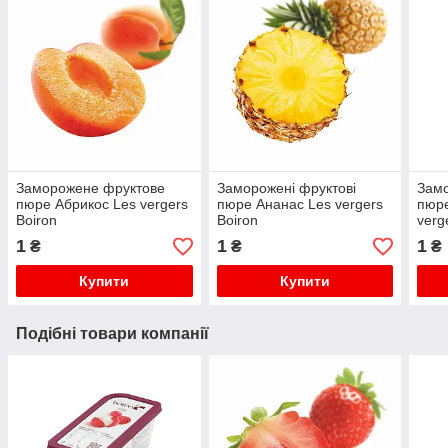
Заморожене фруктове
Заморожені фруктові
Замо
пюре Абрикос Les vergers
пюре Ананас Les vergers
пюре
Boiron
Boiron
verg
1
1
1
₴
₴
₴
Купити
Купити
Подібні товари компанії