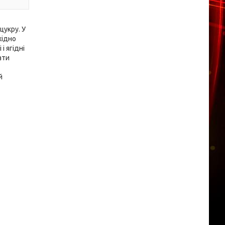
цукру. У
хідно
і ягідні
ати
й