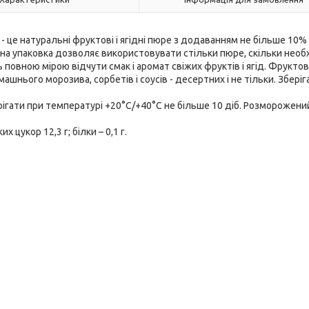
- це натуральні фруктові і ягідні пюре з додаванням не більше 10% 
Зручна упаковка дозволяє використовувати стільки пюре, скільки необ
овною мірою відчути смак і аромат свіжих фруктів і ягід. Фруктові 
шнього морозива, сорбетів і соусів - десертних і не тільки. Зберіг
рігати при температурі +20°С/+40°С не більше 10 діб. Розморожени
х цукор 12,3 г; білки – 0,1 г.