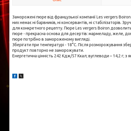
Заморожені пюре від французької компанії Les vergers Boiron 
них немає ні барвників, ні консервантів, ні стабілізаторів. 
для конкретного рецепту. Пюре Les vergers Boiron дозволить п
пюре - прекрасна основа для десертів: мармеладу, желе, дома
пюре потрібно в замороженому вигляді.
Зберігати при температурі - 18°С. Після розморожування збе
продукт повторно не заморожувати.
Енергетична цінність 242 Кдж/57 Ккал; вуглеводи – 14,2 г; з яки