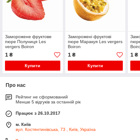
Заморожене фруктове
Заморожені фруктові
Зам
пюре Полуниця Les
пюре Маракуя Les vergers
пюре
vergers Boiron
Boiron
Boir
1
1
1
₴
₴
₴
Купити
Купити
Про нас
Рейтинг не сформований
Менше 5 відгуків за останній рік
Працює з 26.10.2017
м. Київ
вул. Костянтинівська, 73 , Київ, Україна