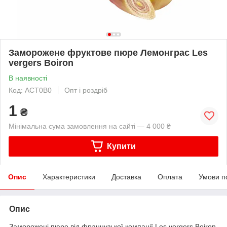
Заморожене фруктове пюре Лемонграс Les
vergers Boiron
В наявності
Код: ACT0B0
Опт і роздріб
1
₴
Мінімальна сума замовлення на сайті — 4 000 ₴
Купити
Опис
Характеристики
Доставка
Оплата
Умови п
Опис
Заморожені пюре від французької компанії Les vergers Boiron