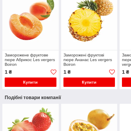
Заморожене фруктове
Заморожені фруктові
Замо
пюре Абрикос Les vergers
пюре Ананас Les vergers
пюре
Boiron
Boiron
verg
1
1
1
₴
₴
₴
Купити
Купити
Подібні товари компанії