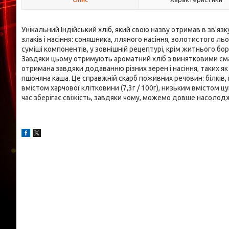
Унікальний Індійський хліб, який свою назву отримав в зв'яз
злаків і насіння: соняшника, лляного насіння, золотистого л
суміші компонентів, у зовнішній рецептурі, крім житнього 
Завдяки цьому отримують ароматний хліб з винятковими см
отримана завдяки додаванню різних зерен і насіння, таких як
пшоняна каша. Це справжній скарб поживних речовин: білків, 
вмістом харчової клітковини (7,3г / 100г), низьким вмістом цук
час зберігає свіжість, завдяки чому, можемо довше насоло