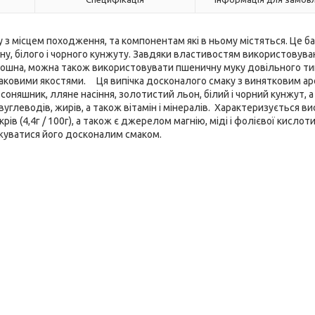
ку з місцем походження, та компонентам які в ньому містяться. Це б
ьону, білого і чорного кунжуту. Завдяки властивостям використовува
борошна, можна також використовувати пшеничну муку довільного ти
аковими якостями. Ця випічка досконалого смаку з винятковим а
 соняшник, лляне насіння, золотистий льон, білий і чорний кунжут, 
вуглеводів, жирів, а також вітамін і мінералів. Характеризується в
рів (4,4г / 100г), а також є джерелом магнію, міді і фолієвої кислот
джуватися його досконалим смаком.