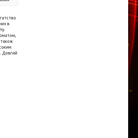
агатство
них в
пу.
роматом,
а також
исоким
и. Довгий