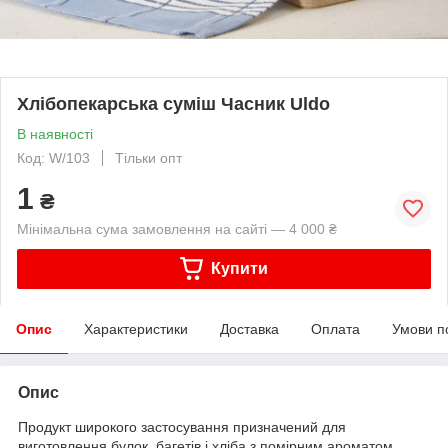
Хлібопекарська суміш Часник Uldo
В наявності
Код: W/103
Тільки опт
1
₴
Мінімальна сума замовлення на сайті — 4 000 ₴
Купити
Опис
Характеристики
Доставка
Оплата
Умови п
Опис
Продукт широкого застосування призначений для
виготовлення булок, багетів і хліба з помірним ароматом