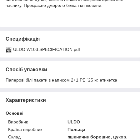
часнику. Прекрасне джерело білка і клітковини.
Специфікація
ULDO.W103.SPECIFICATION.pdf
Спосіб упаковки
Паперові білі пакети з написом 2+1 PE `25 кг, етикетка
Характеристики
Основні
Виробник
ULDO
Країна виробник
Польща
Склад
пшеничне борошно, цукор,