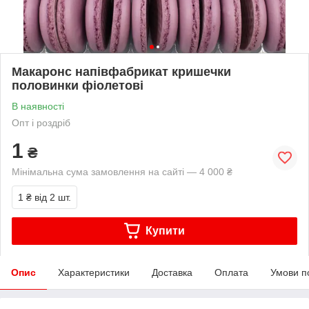
Макаронс напівфабрикат кришечки
половинки фіолетові
В наявності
Опт і роздріб
1
₴
Мінімальна сума замовлення на сайті — 4 000 ₴
1 ₴
від 2 шт.
Купити
Опис
Характеристики
Доставка
Оплата
Умови п