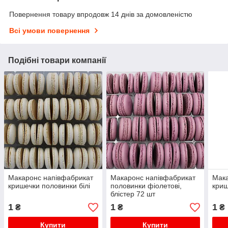
Повернення товару впродовж 14 днів за домовленістю
Всі умови повернення
Подібні товари компанії
Макаронс напівфабрикат
Макаронс напівфабрикат
Мака
кришечки половинки білі
половинки фіолетові,
криш
блістер 72 шт
1
1
1
₴
₴
₴
Купити
Купити