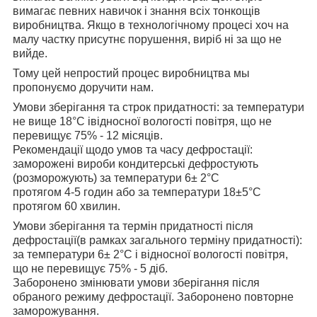
вимагає певних навичок і знання всіх тонкощів
виробництва. Якщо в технологічному процесі хоч на
малу частку присутнє порушення, виріб ні за що не
вийде.
Тому цей непростий процес виробництва мы
пропонуємо доручити нам.
Умови зберігання та строк придатності: за температури
не вище 18°С івідносної вологості повітря, що не
перевищує 75% - 12 місяців.
Рекомендації щодо умов та часу дефростації:
заморожені вироби кондитерські дефростують
(розморожують) за температури 6± 2°С
протягом 4-5 годин або за температури 18±5°С
протягом 60 хвилин.
Умови зберігання та термін придатності після
дефростації(в рамках загального терміну придатності):
за температури 6± 2°С і відносної вологості повітря,
що не перевищує 75% - 5 діб.
Заборонено змінювати умови зберігання після
обраного режиму дефростації. Заборонено повторне
заморожування.