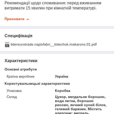
Рекомендації щодо споживання: перед вживанням
витримати 15 хвилин при кімнатній температурі.
Приховати
Специфікація
lidereurotrade.napivfabri__tistechok.makarons.01.pdf
Характеристики
Основні атрибути
Країна виробник
Україна
Користувальницькі характеристики
Упаковка
Коробка
Склад
Цукор, мигдальне борошно,
вода питна, борошно
рисове, яєчний сухий білок,
гелевий барвник. Містить
алергени: мигдаль,