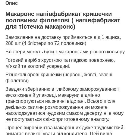
Опис
Макаронс напівфабрикат кришечки
половинки фіолетові ( напівфабрикат
для тістечка макаронс)
Замовлення на доставку приймаються від 1 ящика,
288 шт (4 блістери по 72 половинки)
Блістери можуть бути з макаронсами різного кольору.
Готовий виріб з хрусткою та гладкою поверхнею,
м’який та вологий усередині.
Різнокольорові кришечки (червоні, жовті, зелені,
фіолетові)
Завдяки зберіганню в глибокому заморожуванню і
ексклюзивній упаковці, макаруни відмінно
транспортуються на значні відстані. Всього після
декількох хвилин розморожування ви можете
насолоджуватися чудовим смаком десерту, ні в чому
не поступається свіжоприготованому аналогу.
Процес виробництва макаронних дуже трудомісткий і
вимагає великої уваги від кондитера. Цей виріб