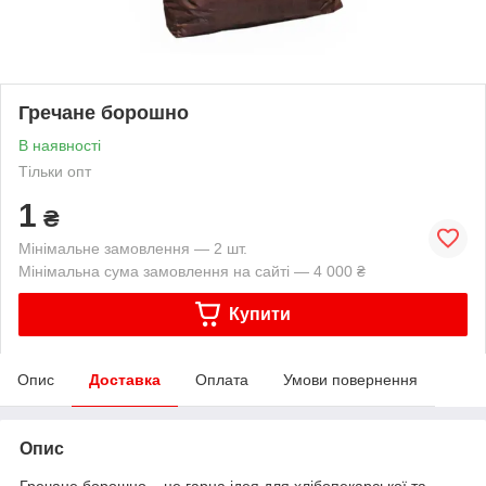
Гречане борошно
В наявності
Тільки опт
1
₴
Мінімальне замовлення — 2 шт.
Мінімальна сума замовлення на сайті — 4 000 ₴
Купити
Опис
Доставка
Оплата
Умови повернення
Опис
Гречане борошно – це гарна ідея для хлібопекарської та