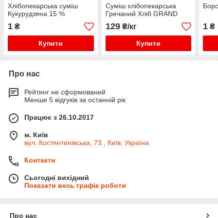
Хлібопекарська суміш
Суміш хлібопекарська
Боро
Кукурудзяна 15 %
Гречаний Хліб GRAND
1
129
1
₴
₴/кг
₴
Купити
Купити
Про нас
Рейтинг не сформований
Менше 5 відгуків за останній рік
Працює з 26.10.2017
м. Київ
вул. Костянтинівська, 73 , Київ, Україна
Контакти
Сьогодні вихідний
Показати весь графік роботи
Про нас