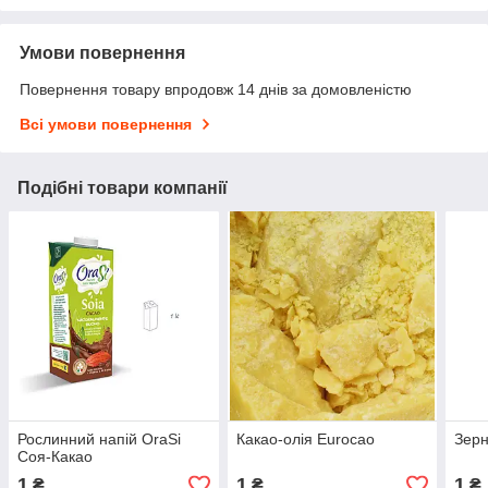
Умови повернення
Повернення товару впродовж 14 днів за домовленістю
Всі умови повернення
Подібні товари компанії
Рослинний напій OraSi
Какао-олія Eurocao
Зерн
Соя-Какао
1
1
1
₴
₴
₴