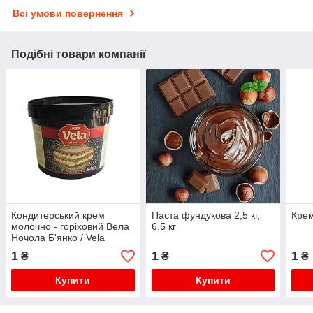
Всі умови повернення
Подібні товари компанії
Кондитерський крем
Паста фундукова 2,5 кг,
Крем
молочно - горіховий Вела
6.5 кг
Ночола Б'янко / Vela
Nocciola Bianca, 6 кг
1
1
1
₴
₴
₴
Купити
Купити