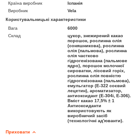
Країна виробник
Іспанія
Виробник
Vela
Користувальницькі характеристики
Вага
6000
Склад
цукор, знежирений какао
порошок, рослинна олія
(соняшникова), рослинна
олія (пальмова), рослинна
олія частково
гідрогенізована (пальмове
ядро), порошок молочної
сироватки, лісовий горіх,
рослинна олія повністю
гідрогенізована (пальмова),
емульгатор (Е-322 соєвий
лецетин), ароматизатор,
антиоксидант (Е-304і, Е-306).
Вміст какао 17,5% ± 1
Антиоксиданти
використовують як
виробничий засіб
(технологічні ад'юванти).
Приховати