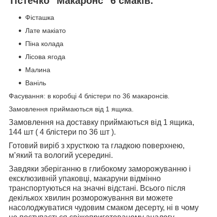
Тістечко "Макаронс" 6 смаків:
Фісташка
Лате макіато
Піна колада
Лісова ягода
Малина
Ваніль
Фасування: в коробці 4 блістери по 36 макаронсів.
Замовлення приймаються від 1 ящика.
Замовлення на доставку приймаються від 1 ящика,
144 шт ( 4
блістери
по 36 шт ).
Готовий виріб з хрусткою та гладкою поверхнею,
м’який та вологий усередині.
Завдяки зберіганню в глибокому заморожуванню і
ексклюзивній упаковці, макаруни відмінно
транспортуються на значні відстані. Всього після
декількох хвилин розморожування ви можете
насолоджуватися чудовим смаком десерту, ні в чому