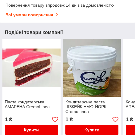
Повернення товару впродовж 14 днів за домовленістю
Всі умови повернення
Подібні товари компанії
Паста кондитерська
Кондитерська паста
Конд
АМАРЕНА CremoLinea
ЧІЗКЕЙК НЬЮ-ЙОРК
АПЕ
CremoLinea
1
1
1
₴
₴
₴
Купити
Купити