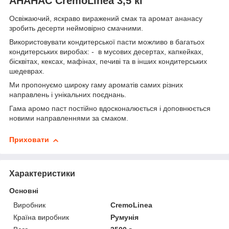
АНАНАС CremoLinea 3,5 кг
Освіжаючий, яcкраво виражений смак та аромат ананасу
зробить десерти неймовірно смачними.
Використовувати кондитерської пасти можливо в багатьох
кондитерських виробах: - в мусових десертах, капкейках,
бісквітах, кексах, мафінах, печиві та в інших кондитерських
шедеврах.
Ми пропонуємо широку гаму ароматів самих різних
направлень і унікальних поєднань.
Гама аромо паст постійно вдосконалюється і доповнюється
новими направленнями за смаком.
Приховати
Характеристики
Основні
Виробник
CremoLinea
Країна виробник
Румунія