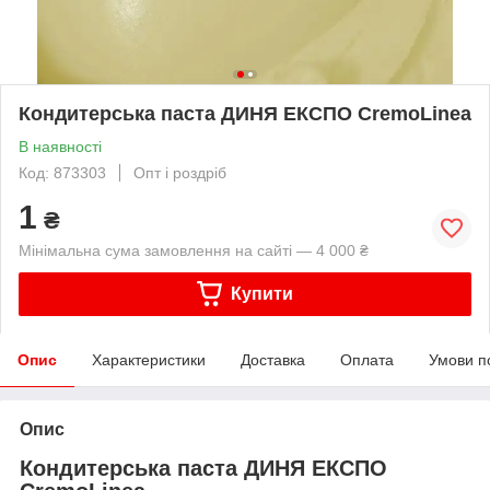
Кондитерська паста ДИНЯ ЕКСПО CremoLinea
В наявності
Код: 873303
Опт і роздріб
1
₴
Мінімальна сума замовлення на сайті — 4 000 ₴
Купити
Опис
Характеристики
Доставка
Оплата
Умови п
Опис
Кондитерська паста ДИНЯ ЕКСПО