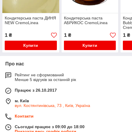
Кондитерська паста ДИНЯ
Кондитерська паста
Конд
NEW CremoLinea
АБРИКОС CremoLinea
Bubb
Cre
1
1
1
₴
₴
₴
Купити
Купити
Про нас
Рейтинг не сформований
Менше 5 відгуків за останній рік
Працює з 26.10.2017
м. Київ
вул. Костянтинівська, 73 , Київ, Україна
Контакти
Сьогодні працює з 09:00 до 18:00
Показати весь графік роботи