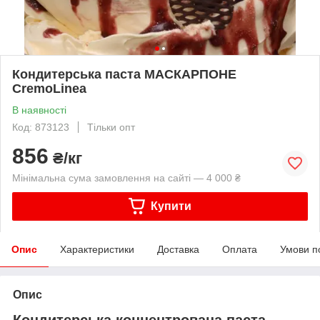
Кондитерська паста МАСКАРПОНЕ
CremoLinea
В наявності
Код: 873123
Тільки опт
856
₴/кг
Мінімальна сума замовлення на сайті — 4 000 ₴
Купити
Опис
Характеристики
Доставка
Оплата
Умови п
Опис
Кондитерська концентрована паста