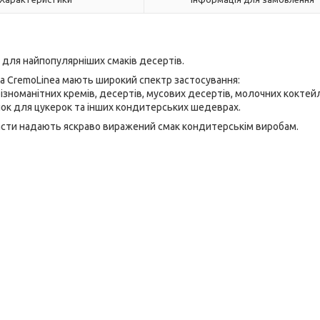
 для найпопулярніших смаків десертів.
а CremoLinea мають широкий спектр застосування:
ізноманітних кремів, десертів, мусових десертів, молочних коктейл
нок для цукерок
та інших кондитерських шедеврах.
пасти надають яскраво виражений смак кондитерськім виробам.