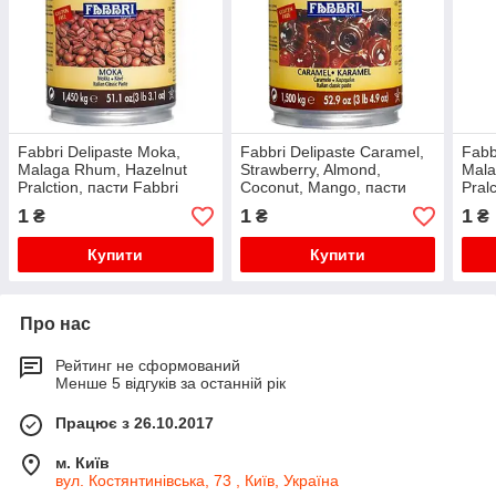
Fabbri Delipaste Moka,
Fabbri Delipaste Caramel,
Fabb
Malaga Rhum, Hazelnut
Strawberry, Almond,
Mala
Pralction, пасти Fabbri
Coconut, Mango, пасти
Pral
Мока, Малага Рум, Фундук
Fabbri карамель,
Мока
1
1
1
₴
₴
₴
напівниці, кокос, манго
Купити
Купити
Про нас
Рейтинг не сформований
Менше 5 відгуків за останній рік
Працює з 26.10.2017
м. Київ
вул. Костянтинівська, 73 , Київ, Україна