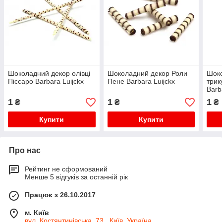
Шоколадний декор олівці
Шоколадний декор Роли
Шок
Піссаро Barbara Luijckx
Пене Barbara Luijckx
трик
Barb
1
1
1
₴
₴
₴
Купити
Купити
Про нас
Рейтинг не сформований
Менше 5 відгуків за останній рік
Працює з 26.10.2017
м. Київ
вул. Костянтинівська, 73 , Київ, Україна