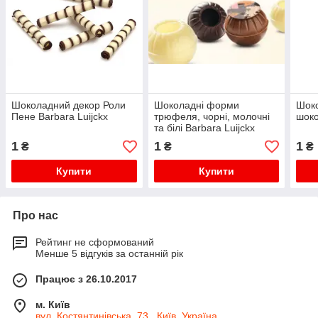
Шоколадний декор Роли
Шоколадні форми
Шоко
Пене Barbara Luijckx
трюфеля, чорні, молочні
шоко
та білі Barbara Luijckx
1
1
1
₴
₴
₴
Купити
Купити
Про нас
Рейтинг не сформований
Менше 5 відгуків за останній рік
Працює з 26.10.2017
м. Київ
вул. Костянтинівська, 73 , Київ, Україна