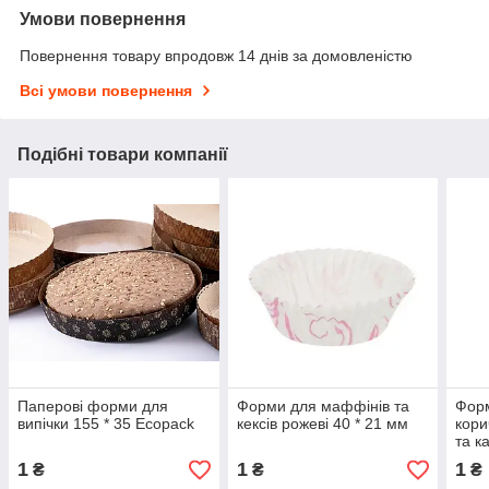
Умови повернення
Повернення товару впродовж 14 днів за домовленістю
Всі умови повернення
Подібні товари компанії
Паперові форми для
Форми для маффінів та
Фор
випічки 155 * 35 Ecopack
кексів рожеві 40 * 21 мм
кори
та к
50 E
1
1
1
₴
₴
₴