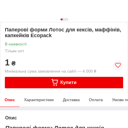
Паперові форми Лотос для кексів, маффінів,
капкейків Ecopack
В наявності
Тільки опт
1
₴
Мінімальна сума замовлення на сайті — 4 000 ₴
Купити
Опис
Характеристики
Доставка
Оплата
Умови п
Опис
Паперові форми Лотос для кексів,