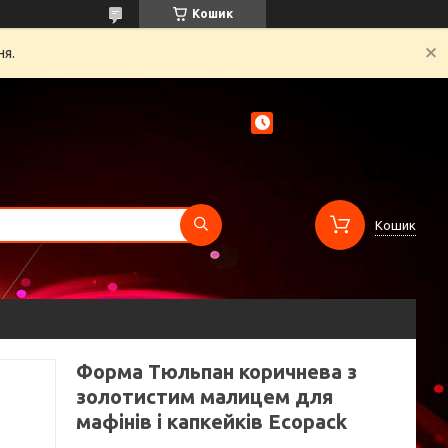
Кошик
ня.
Кошик
Форма Тюльпан коричнева з
золотистим малицем для
мафінів і капкейків Ecopack