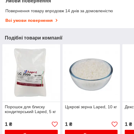
Умови повернення
Повернення товару впродовж 14 днів за домовленістю
Всі умови повернення
Подібні товари компанії
Порошок для блиску
Цукрові зерна Laped, 10 кг
Декс
кондитерський Laped, 5 кг
1
1
1
₴
₴
₴