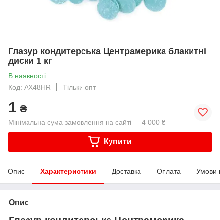
Глазур кондитерська Центрамерика блакитні
диски 1 кг
В наявності
Код: AX48HR
Тільки опт
1
₴
Мінімальна сума замовлення на сайті — 4 000 ₴
Купити
Опис
Характеристики
Доставка
Оплата
Умови 
Опис
Глазур кондитерська Центрамерика