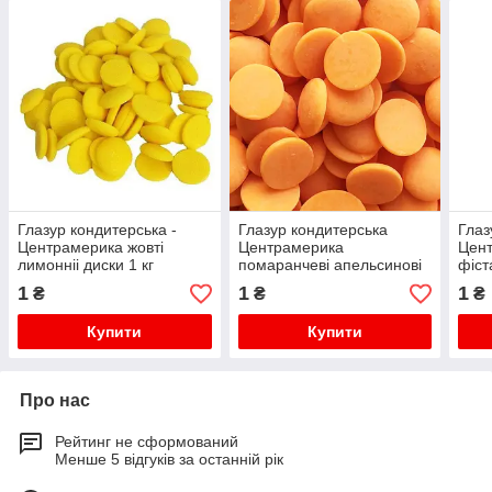
Глазур кондитерська -
Глазур кондитерська
Глаз
Центрамерика жовті
Центрамерика
Цент
лимонніі диски 1 кг
помаранчеві апельсинові
фіст
диски 1 кг
1
1
1
₴
₴
₴
Купити
Купити
Про нас
Рейтинг не сформований
Менше 5 відгуків за останній рік