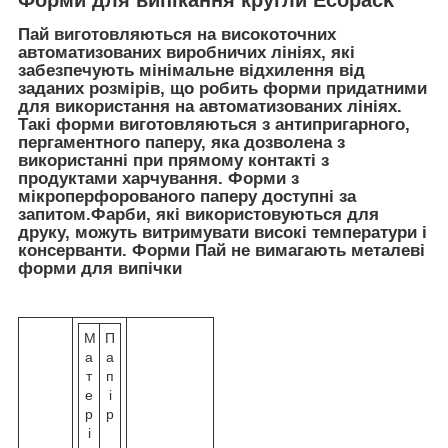
Пай виготовляються на високоточних
автоматизованих виробничих лініях, які
забезпечують мінімальне відхилення від
заданих розмірів, що робить форми придатними
для використання на автоматизованих лініях.
Такі форми виготовляються з антипригарного,
пергаментного паперу, яка дозволена з
використанні при прямому контакті з
продуктами харчування. Форми з
мікроперфорованого паперу доступні за
запитом.Фарби, які використовуються для
друку, можуть витримувати високі температури і
консерванти. Форми Пай не вимагають металеві
форми для випічки
М
П
а
а
т
п
е
і
р
р
і