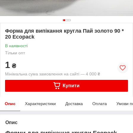
Форма для випікання кругла Пай золото 90 *
20 Ecopack
В наявності
Тільки опт
1
₴
Мінімальна сума замовлення на сайті — 4 000 ₴
Купити
Опис
Характеристики
Доставка
Оплата
Умови п
Опис
Форми для випікання кругли Ecopack