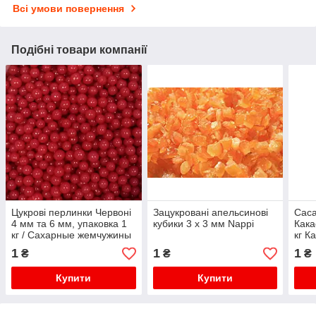
Всі умови повернення
Подібні товари компанії
Цукрові перлинки Червоні
Зацукровані апельсинові
Caca
4 мм та 6 мм, упаковка 1
кубики 3 х 3 мм Nappi
Кака
кг / Сахарные жемчужины
кг К
Красные Amarischia
кг
1
1
1
₴
₴
₴
Купити
Купити