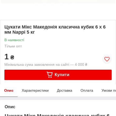
Цукати Мікс Македонія класична кубик 6 х 6
мм Nappi 5 кг
В наявності
Тільки опт
1
₴
Мінімальна сума замовлення на сайті — 4 000 ₴
Купити
Опис
Характеристики
Доставка
Оплата
Умови п
Опис
Цукати Мікс Македонія класична кубик 6