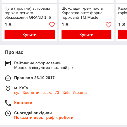
Нуга (праліне) з лісовим
Шоколадні крем пасти
Кара
горіхом легкого
Каравела анте форно
горі
обсмаження GRAND 1, 6
горіховий ТМ Master
кг
Martini 13 кг відро
1
1
1
₴
₴
₴
Купити
Купити
Про нас
Рейтинг не сформований
Менше 5 відгуків за останній рік
Працює з 26.10.2017
м. Київ
вул. Костянтинівська, 73 , Київ, Україна
Контакти
Сьогодні вихідний
Показати весь графік роботи