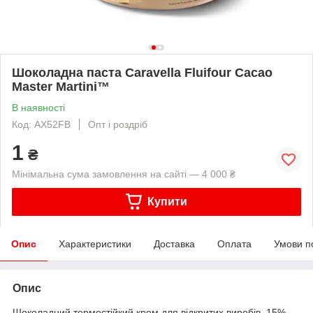
Шоколадна паста Caravella Fluifour Cacao
Master Martini™
В наявності
Код: AX52FB
Опт і роздріб
1
₴
Мінімальна сума замовлення на сайті — 4 000 ₴
Купити
Опис
Характеристики
Доставка
Оплата
Умови п
Опис
Шоколадний термостійкий крем для відкритих виробів, 15%