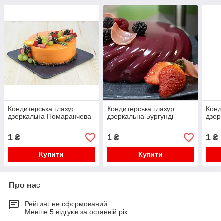
Кондитерська глазур
Кондитерська глазур
Конд
дзеркальна Помаранчева
дзеркальна Бургунді
дзер
1
1
1
₴
₴
₴
Купити
Купити
Про нас
Рейтинг не сформований
Менше 5 відгуків за останній рік