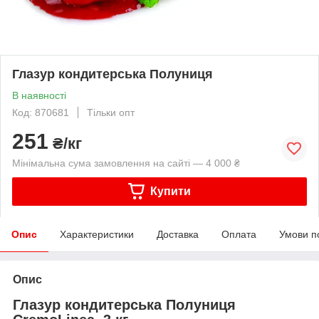
Глазур кондитерська Полуниця
В наявності
Код: 870681
Тільки опт
251
₴/кг
Мінімальна сума замовлення на сайті — 4 000 ₴
Купити
Опис
Характеристики
Доставка
Оплата
Умови п
Опис
Глазур кондитерська Полуниця