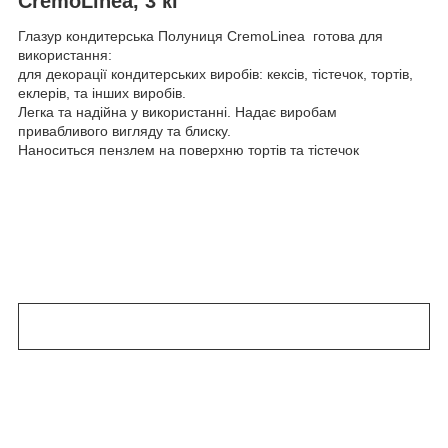
CremoLinea, 3 кг
Глазур кондитерська Полуниця CremoLinea готова для
використання:
для декорації кондитерських виробів: кексів, тістечок, тортів,
еклерів, та інших виробів.
Легка та надійна у використанні. Надає виробам
привабливого вигляду та блиску.
Наноситься пензлем на поверхню тортів та тістечок