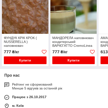
ФУНДУК КРІК КРОК (
МАНДОРЕЛА наповнювач
АМА
NUSSERELLA )
кондитерський
конд
наповнювач
ВАРІЄГАТТО CremoLinea
ВАР
кондитерський
777
777
613
₴/кг
₴/кг
ВАРІЄГАТТО CremoLinea
Купити
Купити
Про нас
Рейтинг не сформований
Менше 5 відгуків за останній рік
Працює з 26.10.2017
м. Київ