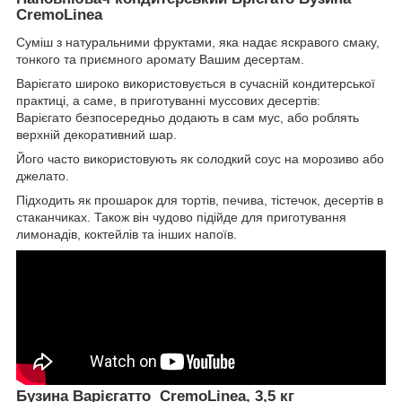
CremoLinea
Суміш з натуральними фруктами, яка надає яскравого смаку,
тонкого та приємного аромату Вашим десертам.
Варієгато широко використовується в сучасній кондитерської
практиці, а саме, в приготуванні муссових десертів:
Варієгато безпосередньо додають в сам мус, або роблять
верхній декоративний шар.
Його часто використовують як солодкий соус на морозиво або
джелато.
Підходить як прошарок для тортів, печива, тістечок, десертів в
стаканчиках. Також він чудово підійде для приготування
лимонадів, коктейлів та інших напоїв.
Бузина Варієгатто CremoLinea, 3,5 кг