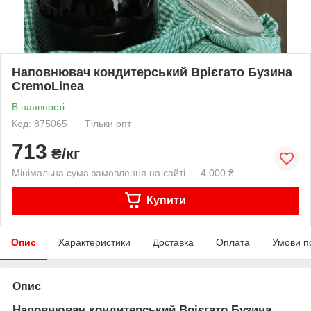
Наповнювач кондитерський Врієгато Бузина
CremoLinea
В наявності
Код: 875065
Тільки опт
713
₴/кг
Мінімальна сума замовлення на сайті — 4 000 ₴
Купити
Опис
Характеристики
Доставка
Оплата
Умови п
Опис
Наповнювач кондитерський Врієгато Бузина