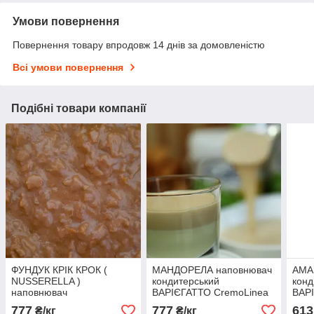
Умови повернення
Повернення товару впродовж 14 днів за домовленістю
Всі умови повернення
Подібні товари компанії
ФУНДУК КРІК КРОК (
МАНДОРЕЛА наповнювач
АМА
NUSSERELLA )
кондитерський
конд
наповнювач
ВАРІЄГАТТО CremoLinea
ВАР
кондитерський
777
777
613
₴/кг
₴/кг