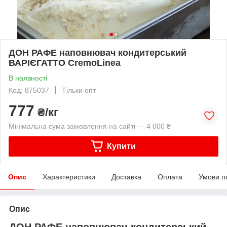
ДОН РАФЕ наповнювач кондитерський
ВАРІЄГАТТО CremoLinea
В наявності
Код: 875037
Тільки опт
777
₴/кг
Мінімальна сума замовлення на сайті — 4 000 ₴
Купити
Опис
Характеристики
Доставка
Оплата
Умови п
Опис
ДОН РАФЕ наповнювач кондитерський