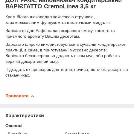
ВАРІЄГАТТО CremoLinea 3,5 кг
Крем білого шоколаду з кокосовою стружкою,
карамелізованим фундуком та шматочками мигдалю.
Варієгатто Дон Рафе надає яскравого смаку, тонкого та
приємного аромату Вашим десертам.
Варієгато широко використовується в сучасній кондитерської
практиці, а саме, в приготуванні муссових десертів:
Варієгато безпосередньо додають в сам мус, або роблять
верхній декоративний шар.
Підходить як прошарок для тортів, печива, тістечок, десертів в
стаканчиках.
Приховати
Характеристики
Основні
Виробник
CremoLinea