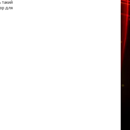
ь такий
кор для