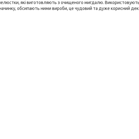
ві пелюстки, які виготовляють з очищеного мигдалю. Використовуют
ачинку, обсипають ними вироби, це чудовий та дуже корисний де