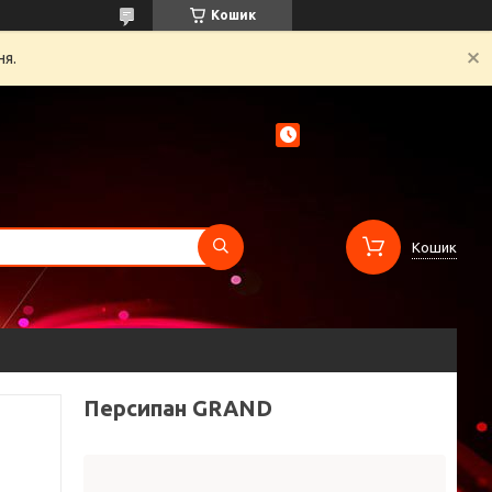
Кошик
ня.
Кошик
Персипан GRAND