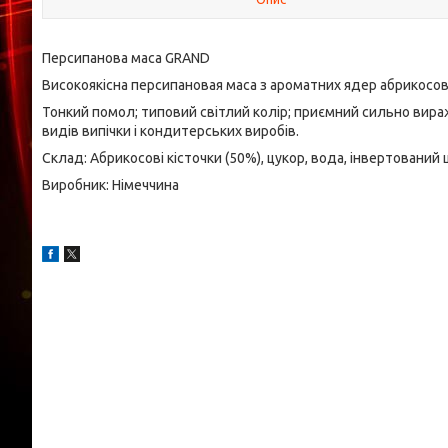
Персипанова маса GRAND
Високоякісна персипановая маса з ароматних ядер абрикосови
Тонкий помол; типовий світлий колір; приємний сильно вира
видів випічки і кондитерських виробів.
Склад: Абрикосові кісточки (50%), цукор, вода, інвертований 
Виробник: Німеччина