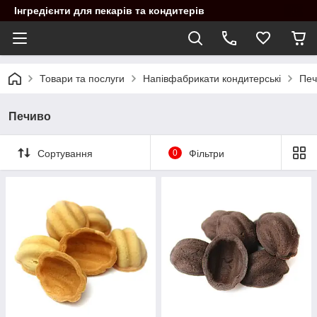
Інгредієнти для пекарів та кондитерів
Товари та послуги
Напівфабрикати кондитерські
Печ
Печиво
Сортування
0
Фільтри