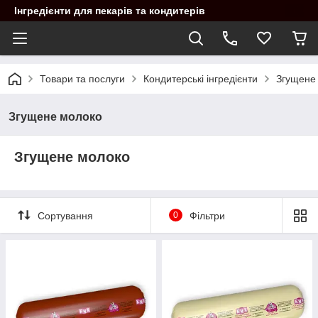
Інгредієнти для пекарів та кондитерів
Товари та послуги
Кондитерські інгредієнти
Згущене
Згущене молоко
Згущене молоко
Сортування
0
Фільтри