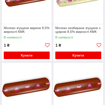
Молоко згущене варене 8,5%
Молоко незбиране згущене з
жирності КМК
цукром 8,5% жирності КМК
В наявності
В наявності
1
1
₴
₴
Купити
Купити