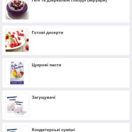
Гелі та дзеркальні глазурі (міруари)
Готові десерти
Цукрові пасти
Загущувачі
Кондитерські суміші