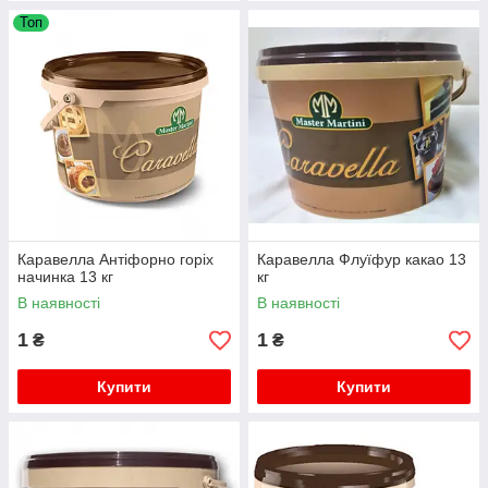
Топ
Каравелла Антiфорно горіх
Каравелла Флуїфур какао 13
начинка 13 кг
кг
В наявності
В наявності
1
1
₴
₴
Купити
Купити