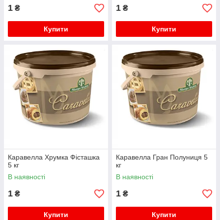
1
1
₴
₴
Купити
Купити
Каравелла Хрумка Фісташка
Каравелла Гран Полуниця 5
5 кг
кг
В наявності
В наявності
1
1
₴
₴
Купити
Купити