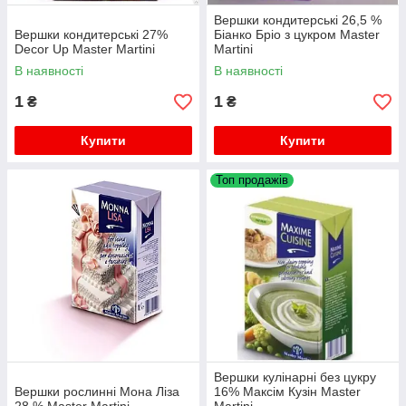
Вершки кондитерські 26,5 %
Вершки кондитерські 27%
Біанко Бріо з цукром Master
Decor Up Master Martini
Martini
В наявності
В наявності
1
1
₴
₴
Купити
Купити
Топ продажів
Вершки кулінарні без цукру
Вершки рослинні Мона Ліза
16% Максім Кузін Master