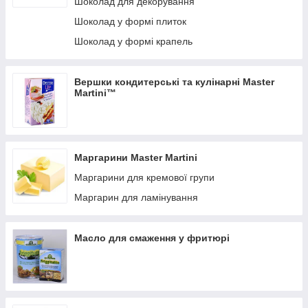
Шоколад для декорування
території Італії, так і за її межами - продукція "
Master Martini
"
Шоколад у формі плиток
успішно представлена у понад 90 країнах світу.
Шоколад у формі крапель
Вершки кондитерські та кулінарні Master
Martini™
Маргарини Master Martini
Маргарини для кремової групи
Маргарин для ламінування
Масло для смаження у фритюрі