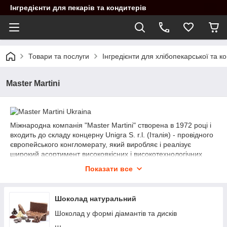
Інгредієнти для пекарів та кондитерів
Товари та послуги
Інгредієнти для хлібопекарської та 
Master Martini
Міжнародна компанія "Master Martini" створена в 1972 році і
входить до складу концерну Unigrа S. r.l. (Італія) - провідного
європейського конгломерату, який виробляє і реалізує
широкий асортимент високоякісних і високотехнологічних
харчових інгредієнтів для кондитерської та хлібобулочної
Показати все
промисловості.
Ефективні передові технології виробництва, співвідношення
оптимальної вартості продукції до її найвищій якості,
Шоколад натуральний
максимальний контроль всіх без винятку бізнес-процесів - від
Шоколад у формі діамантів та дисків
придбання сировини до транспортування готової продукції,
забезпечили компанії провідні позиції в продажах як на