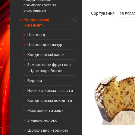
промисловості за
виробникам
Кондитерські
інгредієнти
Шоколад
Шоколадна глазур
Кондитерські пасти
Заморожене фруктово
ягідне пюре Boiron
Вершки
Начинки, крема та пасти
Кондитерські покриття
Маргарини та жири
Згущене молоко
Шоколадно - горіхові