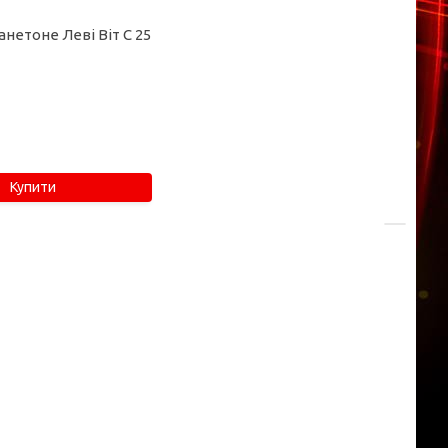
анетоне Леві Віт С 25
Купити