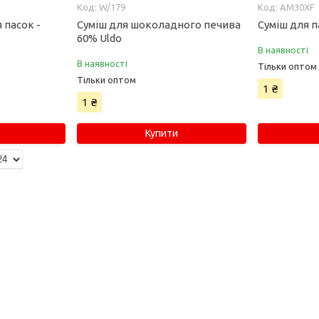
W/179
AM30XF
 пасок -
Суміш для шоколадного печива
Суміш для п
60% Uldo
В наявності
В наявності
Тільки оптом
Тільки оптом
1 ₴
1 ₴
Купити