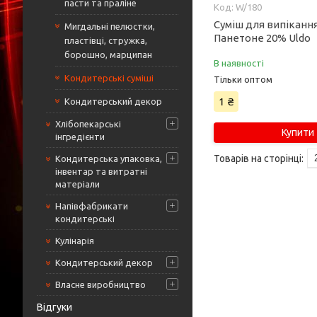
пасти та праліне
W/180
Суміш для випікання
Мигдальні пелюстки,
Панетоне 20% Uldo
пластівці, стружка,
борошно, марципан
В наявності
Кондитерські суміші
Тільки оптом
1 ₴
Кондитерський декор
Хлібопекарські
Купити
інгредієнти
Кондитерська упаковка,
інвентар та витратні
матеріали
Напівфабрикати
кондитерські
Кулінарія
Кондитерський декор
Власне виробництво
Відгуки