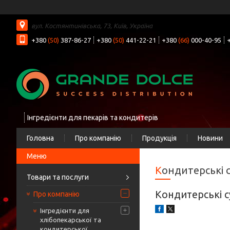
вул. Костянтинівська, 73, Київ, Україна
+380
(50)
387-86-27
+380
(50)
441-22-21
+380
(66)
000-40-95
Інгредієнти для пекарів та кондитерів
Головна
Про компанію
Продукція
Новини
Кондитерські 
Товари та послуги
Кондитерські с
Про компанію
Інгредієнти для
хлібопекарської та
кондитерської