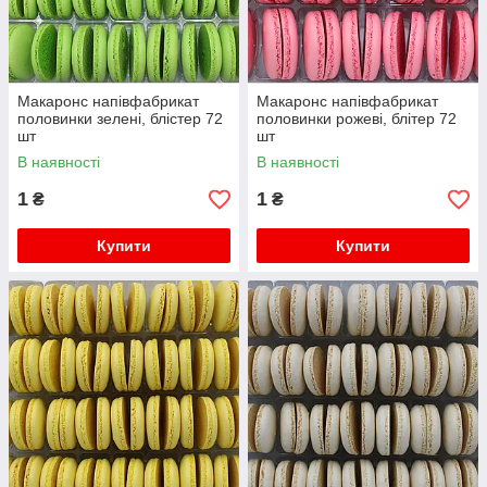
Макаронс напівфабрикат
Макаронс напівфабрикат
половинки зелені, блістер 72
половинки рожеві, блітер 72
шт
шт
В наявності
В наявності
1
1
₴
₴
Купити
Купити