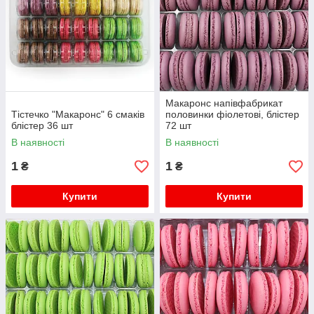
Макаронс напівфабрикат
Тістечко "Макаронс" 6 смаків
половинки фіолетові, блістер
блістер 36 шт
72 шт
В наявності
В наявності
1
1
₴
₴
Купити
Купити