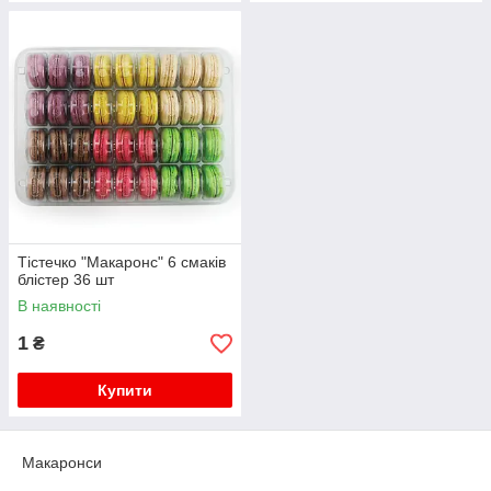
Тістечко "Макаронс" 6 смаків
блістер 36 шт
В наявності
1
₴
Купити
Макаронси