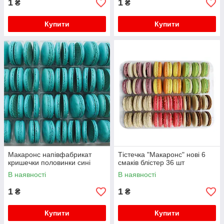
1
1
₴
₴
Купити
Купити
Макаронс напівфабрикат
Тістечка "Макаронс" нові 6
кришечки половинки сині
смаків блістер 36 шт
В наявності
В наявності
1
1
₴
₴
Купити
Купити