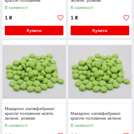
крапля половинки
зелене. рожеве
В наявності
В наявності
1
1
₴
₴
Купити
Купити
Макаронс напівфабрикат
крапля половинки жовте,
Макаронс напівфабрикат
зелене. рожеве
крапля половинки зелене
В наявності
В наявності