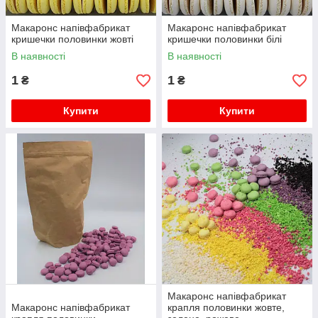
Макаронс напівфабрикат
Макаронс напівфабрикат
кришечки половинки жовті
кришечки половинки білі
В наявності
В наявності
1
1
₴
₴
Купити
Купити
Макаронс напівфабрикат
Макаронс напівфабрикат
крапля половинки жовте,