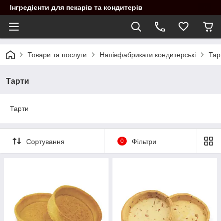
Інгредієнти для пекарів та кондитерів
Товари та послуги
Напівфабрикати кондитерські
Тар
Тарти
Тарти
Сортування
0
Фільтри