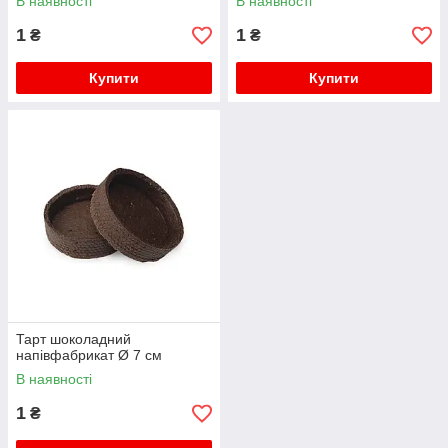
В наявності
В наявності
1
1
₴
₴
Купити
Купити
Тарт шоколадний
напівфабрикат Ø 7 см
В наявності
1
₴