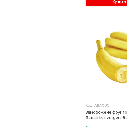
Купити
ABAOBO
Заморожене фрукт
Банан Les vergers B