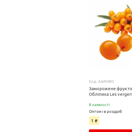
AAROBO
Заморожене фрукт
Обліпиха Les verger
В наявності
Оптом і в роздріб
1 ₴