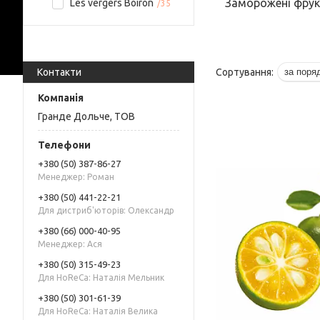
Заморожені фрук
Les vergers Boiron
35
Контакти
Гранде Дольче, ТОВ
+380 (50) 387-86-27
Менеджер: Роман
+380 (50) 441-22-21
Для дистриб'юторів: Олександр
+380 (66) 000-40-95
Менеджер: Ася
+380 (50) 315-49-23
Для HoReCa: Наталія Мельник
+380 (50) 301-61-39
Для HoReCa: Наталія Велика