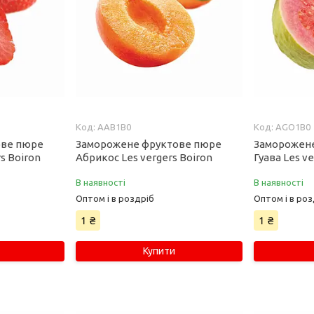
AAB1B0
AGO1B0
ове пюре
Заморожене фруктове пюре
Заморожен
s Boiron
Абрикос Les vergers Boiron
Гуава Les v
В наявності
В наявності
Оптом і в роздріб
Оптом і в роз
1 ₴
1 ₴
Купити