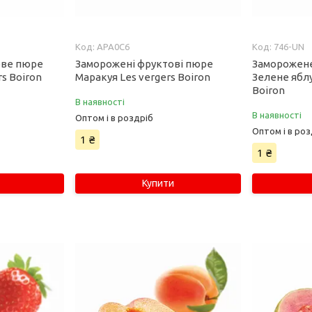
APA0C6
746-UN
ове пюре
Заморожені фруктові пюре
Заморожен
rs Boiron
Маракуя Les vergers Boiron
Зелене яблу
Boiron
В наявності
В наявності
Оптом і в роздріб
Оптом і в роз
1 ₴
1 ₴
Купити