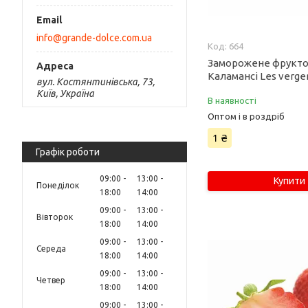
info@grande-dolce.com.ua
664
Заморожене фрукт
Каламансі Les verge
вул. Костянтинівська, 73,
Київ, Україна
В наявності
Оптом і в роздріб
1 ₴
Графік роботи
09:00
13:00
Купити
Понеділок
18:00
14:00
09:00
13:00
Вівторок
18:00
14:00
09:00
13:00
Середа
18:00
14:00
09:00
13:00
Четвер
18:00
14:00
09:00
13:00