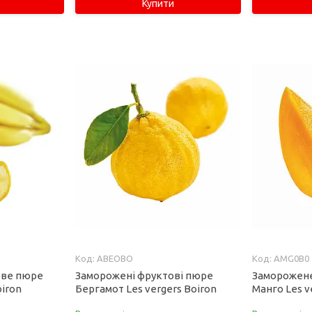
Купити
ABEOBO
AMG0B0
ове пюре
Заморожені фруктові пюре
Заморожен
oiron
Бергамот Les vergers Boiron
Манго Les v