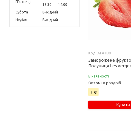
Пʼятниця
17:30
14:00
Субота
Вихідний
Неділя
Вихідний
AFA1B0
Заморожене фрукт
Полуниця Les verger
В наявності
Оптом і в роздріб
1 ₴
Купити