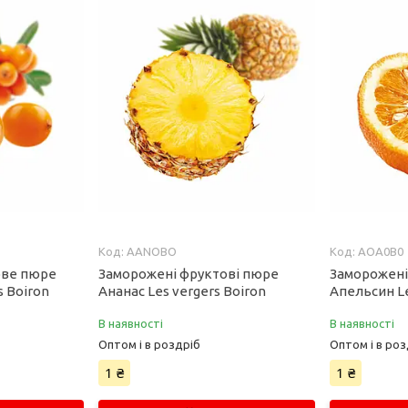
AANOBO
AOA0B0
ове пюре
Заморожені фруктові пюре
Заморожені
s Boiron
Ананас Les vergers Boiron
Апельсин Le
В наявності
В наявності
Оптом і в роздріб
Оптом і в роз
1 ₴
1 ₴