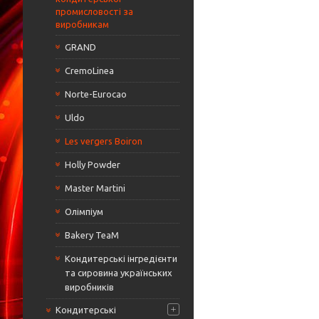
промисловості за
виробникам
GRAND
CremoLinea
Norte-Eurocao
Uldo
Les vergers Boiron
Holly Powder
Master Martini
Олімпіум
Bakery TeaM
Кондитерські інгредієнти
та сировина українських
виробників
Кондитерські