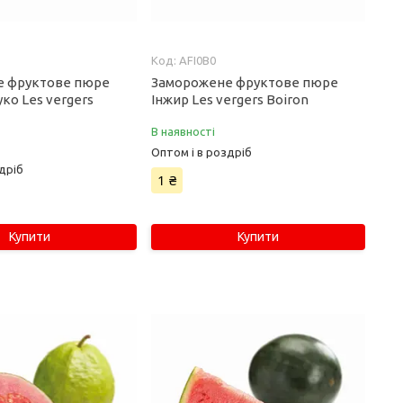
AFI0B0
е фруктове пюре
Заморожене фруктове пюре
ко Les vergers
Інжир Les vergers Boiron
В наявності
Оптом і в роздріб
дріб
1 ₴
Купити
Купити