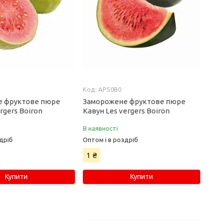
APS0B0
е фруктове пюре
Заморожене фруктове пюре
ergers Boiron
Кавун Les vergers Boiron
В наявності
дріб
Оптом і в роздріб
1 ₴
Купити
Купити