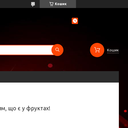
Кошик
Кошик
м, що є у фруктах!