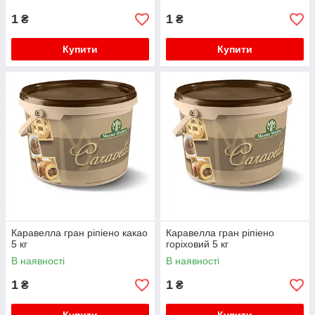
1
1
₴
₴
Купити
Купити
Каравелла гран ріпіено какао
Каравелла гран ріпіено
5 кг
горіховий 5 кг
В наявності
В наявності
1
1
₴
₴