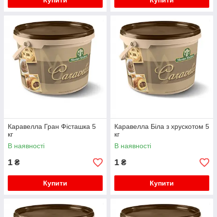
Купити
Купити
Каравелла Гран Фісташка 5
Каравелла Біла з хрускотом 5
кг
кг
В наявності
В наявності
1
1
₴
₴
Купити
Купити