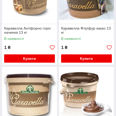
Каравелла Антiфорно горіх
Каравелла Флуїфур какао 13
начинка 13 кг
кг
В наявності
В наявності
1
1
₴
₴
Купити
Купити