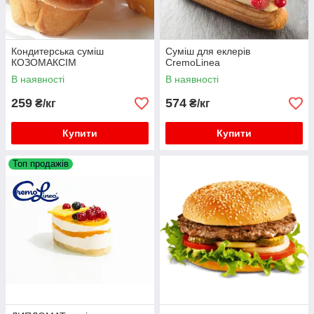
Кондитерська суміш
Суміш для еклерів
КОЗОМАКСІМ
CremoLinea
В наявності
В наявності
259
574
₴/кг
₴/кг
Купити
Купити
Топ продажів