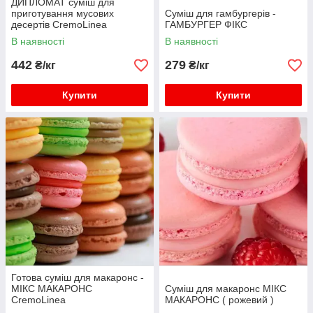
ДИПЛОМАТ суміш для
приготування мусових
Суміш для гамбургерів -
десертів CremoLinea
ГАМБУРГЕР ФІКС
В наявності
В наявності
442
279
₴/кг
₴/кг
Купити
Купити
Готова суміш для макаронс -
МІКС МАКАРОНС
Суміш для макаронс МІКС
CremoLinea
МАКАРОНС ( рожевий )