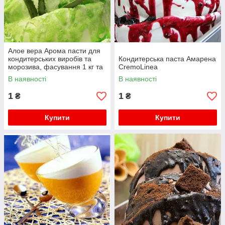
Алое вера Арома пасти для
кондитерських виробів та
Кондитерська паста Амарена
морозива, фасування 1 кг та
CremoLinea
3,5 кг CremoLinea
В наявності
В наявності
1
1
₴
₴
Купити
Купити