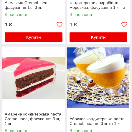
Апельсин CremoLinea,
кондитерських виробів та
фасування 1кг, 3 кг.
морозива, фасування 1 кг та
3,5 кг Cremo Linea
В наявності
В наявності
1
1
₴
₴
Купити
Купити
Амарена кондитерська паста
CremoLinea, фасування 3 кг,
Абрикос кондитерська паста
1 кг
CremoLinea, по 3 кг та 1 кг
В наявності
В наявності