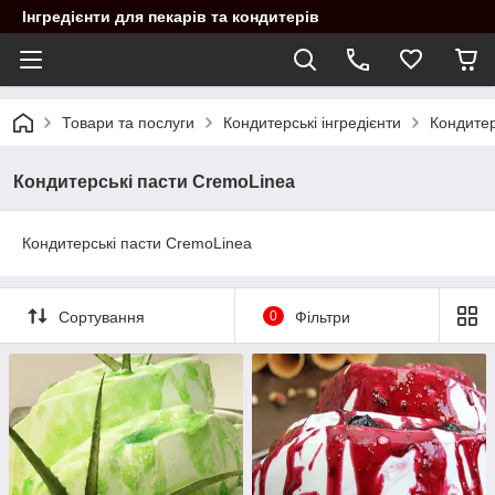
Інгредієнти для пекарів та кондитерів
Товари та послуги
Кондитерські інгредієнти
Кондитер
Кондитерські пасти CremoLinea
Кондитерські пасти CremoLinea
Сортування
0
Фільтри