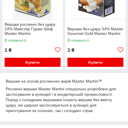
Вершки рослинні без цукру
24% Майстер Гурме Шеф
Вершки без цукру 34% Master
Master Martini
Gourmet Gold Master Martini
В наявності
В наявності
1
1
₴
₴
Купити
Купити
Вершки на основі рослинних жирів Master Martini™
Рослинні вершки Master Martini спеціально розроблені для
застосування в кулінарії і в кондитерській промисловості.
Поряд з солодкими вершками існують вершки без вмісту
цукру, які широко застосовуються в кулінарії для
приготування як солоних, так і солодких страв