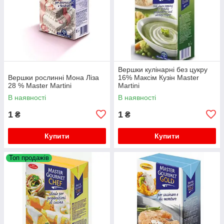
Вершки кулінарні без цукру
Вершки рослинні Мона Ліза
16% Максім Кузін Master
28 % Master Martini
Martini
В наявності
В наявності
1
1
₴
₴
Купити
Купити
Топ продажів