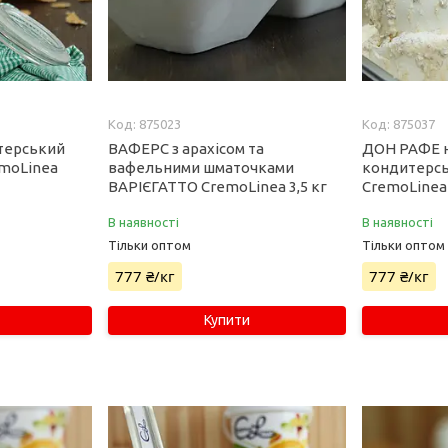
875023
875037
терський
ВАФЕРС з арахісом та
ДОН РАФЕ 
emoLinea
вафельними шматочками
кондитерс
ВАРІЄГАТТО CremoLinea 3,5 кг
CremoLinea
В наявності
В наявності
Тільки оптом
Тільки оптом
777 ₴/кг
777 ₴/кг
Купити