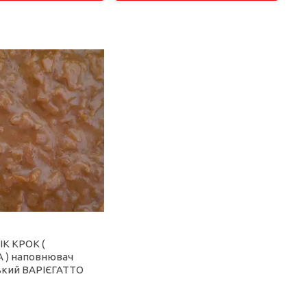
К КРОК (
 ) наповнювач
ький ВАРІЄГАТТО