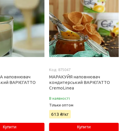
875047
 наповнювач
МАРАКУЙЯ наповнювач
ький ВАРІЄГАТТО
кондитерський ВАРІЄГАТТО
CremoLinea
В наявності
Тільки оптом
613 ₴/кг
Купити
Купити