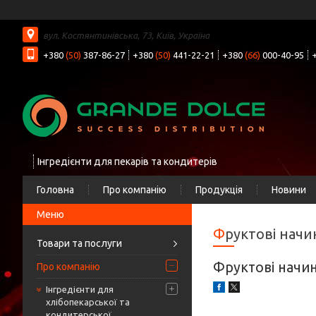
вул. Костянтинівська, 73, Київ, Україна
+380
(50)
387-86-27
+380
(50)
441-22-21
+380
(66)
000-40-95
Інгредієнти для пекарів та кондитерів
Головна
Про компанію
Продукція
Новини
Фруктові нач
Товари та послуги
Фруктові начин
Про компанію
Інгредієнти для
хлібопекарської та
кондитерської