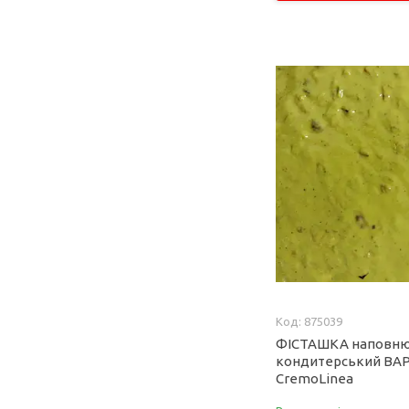
875039
ФІСТАШКА наповн
кондитерський ВА
CremoLinea