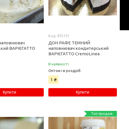
875131
наповнювач
ДОН РАФЕ ТЕМНИЙ
ький ВАРІЄГАТТО
наповнювач кондитерський
ВАРІЄГАТТО CremoLinea
В наявності
Оптом і в роздріб
1 ₴
Купити
Купити
Топ продаж