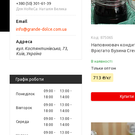
+380 (50) 301-61-39
Для HoReCa: Наталія Велика
info@grande-dolce.com.ua
875065
Наповнювач конди
вул. Костянтинівська, 73,
Врієгато Бузина Cr
Київ, Україна
В наявності
Тільки оптом
713 ₴/кг
Графік роботи
09:00
13:00
Понеділок
Купити
18:00
14:00
09:00
13:00
Вівторок
18:00
14:00
09:00
13:00
Середа
18:00
14:00
09:00
13:00