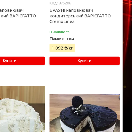
875206
аповнювач
БРАУНІ наповнювач
ький ВАРІЄГАТТО
кондитерський ВАРІЄГАТТО
CremoLinea
В наявності
Тільки оптом
1 092 ₴/кг
Купити
Купити