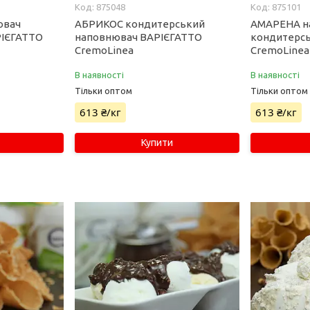
875048
875101
ювач
АБРИКОС кондитерський
АМАРЕНА н
РІЄГАТТО
наповнювач ВАРІЄГАТТО
кондитерс
CremoLinea
CremoLinea
В наявності
В наявності
Тільки оптом
Тільки оптом
613 ₴/кг
613 ₴/кг
Купити