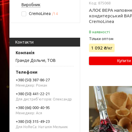
875068
Виробник
АЛОЄ ВЕРА наповн
CremoLinea
14
кондитерський ВА
CremoLinea
В наявності
Тільки оптом
Контакти
1 092 ₴/кг
Гранде Дольче, ТОВ
Купити
+380 (50) 387-86-27
Менеджер: Роман
+380 (50) 441-22-21
Для дистриб'юторів: Олександр
+380 (66) 000-40-95
Менеджер: Ася
+380 (50) 315-49-23
Для HoReCa: Наталія Мельник