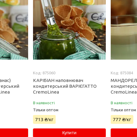
875060
875084
анас)
КАРІБІАН наповнювач
МАНДОРЕЛА
терський
кондитерський ВАРІЄГАТТО
кондитерс
inea
CremoLinea
CremoLinea
В наявності
В наявності
Тільки оптом
Тільки оптом
713 ₴/кг
777 ₴/кг
Купити