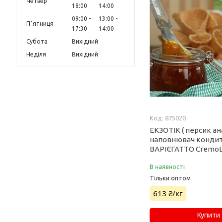
Четвер
18:00
14:00
09:00
13:00
Пʼятниця
17:30
14:00
Субота
Вихідний
Неділя
Вихідний
875020
ЕКЗОТІК ( персик ан
наповнювач конди
ВАРІЄГАТТО CremoL
В наявності
Тільки оптом
613 ₴/кг
Купити