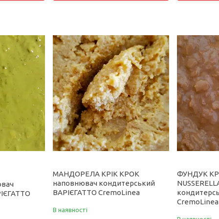
МАНДОРЕЛА КРІК КРОК
ФУНДУК КРІ
наповнювач кондитерський
NUSSERELLA
ювач
ВАРІЄГАТТО CremoLinea
кондитерс
РІЄГАТТО
CremoLinea
В наявності
В наявності