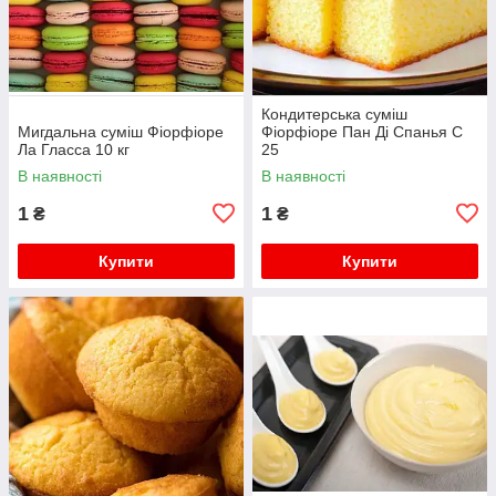
Кондитерська суміш
Мигдальна суміш Фіорфіоре
Фіорфіоре Пан Ді Спанья С
Ла Гласса 10 кг
25
В наявності
В наявності
1
1
₴
₴
Купити
Купити