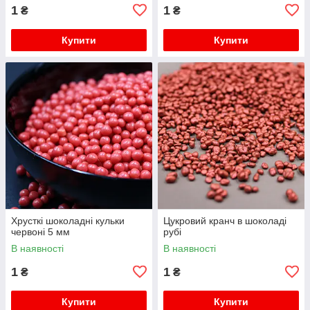
1
1
₴
₴
Купити
Купити
Хрусткі шоколадні кульки
Цукровий кранч в шоколаді
червоні 5 мм
рубі
В наявності
В наявності
1
1
₴
₴
Купити
Купити