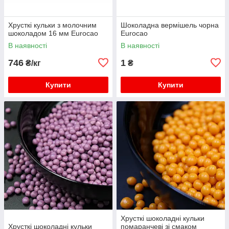
Хрусткі кульки з молочним
Шоколадна вермішель чорна
шоколадом 16 мм Eurocao
Eurocao
В наявності
В наявності
746
1
₴/кг
₴
Купити
Купити
Хрусткі шоколадні кульки
Хрусткі шоколадні кульки
помаранчеві зі смаком