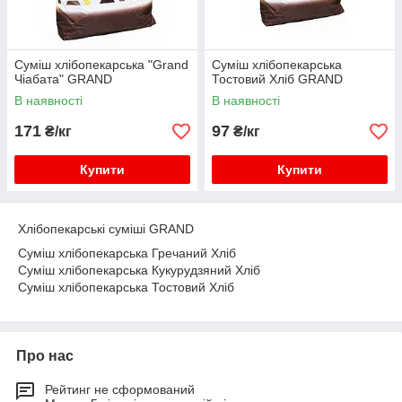
Суміш хлібопекарська "Grand
Суміш хлібопекарська
Чіабата" GRAND
Тостовий Хліб GRAND
В наявності
В наявності
171
97
₴/кг
₴/кг
Купити
Купити
Хлібопекарські суміші GRAND
Суміш хлібопекарська Гречаний Хліб
Суміш хлібопекарська Кукурудзяний Хліб
Суміш хлібопекарська Тостовий Хліб
Про нас
Рейтинг не сформований