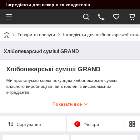
Інгредієнти для пекарів та кондитерів
Товари та послуги
Інгредієнти для хлібопекарської та 
Хлібопекарські суміші GRAND
Хлібопекарські суміші GRAND
Ми пропонуємо своїм покупцям хлібопекарські суміші
власного виробництва, виготовлені з високоякісних
інгредієнтів.
Якщо у Вас є питання щодо технології приготування хліба на
Показати все
вашому виробництві або пекерні?
Ми завжди готові допомогти вам створювати смачні та якісні
рішення для бізнесу, надіслати зразки продукції, підготувати
Сортування
0
Фільтри
необхідні рецептури, відпрацювати вироби у нашій
лабораторії або у вас на виробництві
Поєднання традиційних видів сировини, збагачених