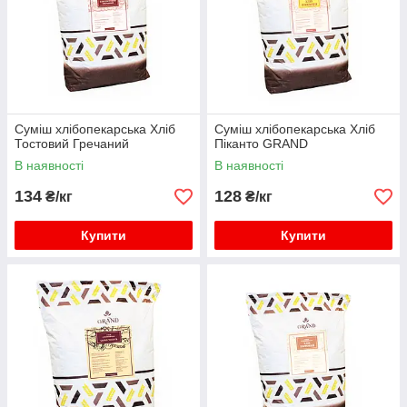
Суміш хлібопекарська Хліб
Суміш хлібопекарська Хліб
Тостовий Гречаний
Піканто GRAND
В наявності
В наявності
134
128
₴/кг
₴/кг
Купити
Купити