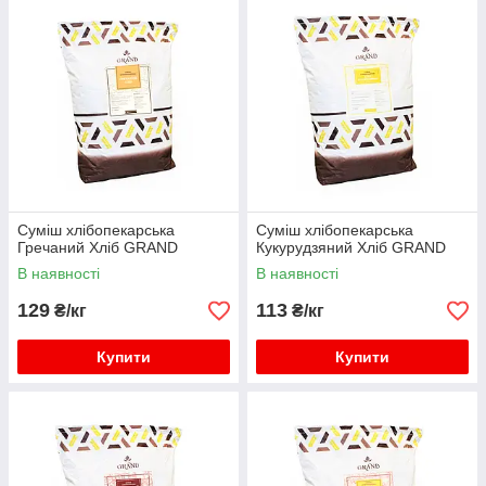
компонентами на основі злакових та олійних культур,
солодових продуктів і овочевих добавок дозволяє
запропонувати своїм покупцям чудовий асортимент хлібних
сумішей європейського рівня.
Суміш хлібопекарська
Суміш хлібопекарська
Гречаний Хліб GRAND
Кукурудзяний Хліб GRAND
В наявності
В наявності
129
113
₴/кг
₴/кг
Купити
Купити