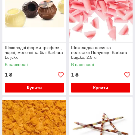
Шоколадні форми трюфеля,
Шоколадна посипка
чорні, молочні та білі Barbara
пелюстки Полуниця Barbara
Luijckx
Luijckx, 2.5 кг
В наявності
В наявності
1
1
₴
₴
Купити
Купити