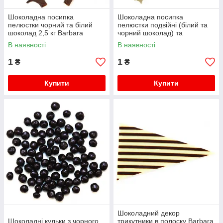
Шоколадна посипка
Шоколадна посипка
пелюстки чорний та білий
пелюстки подвійні (білий та
шоколад 2,5 кг Barbara
чорний шоколад) та
Luijckx
карамель 2.5 кг Barbara
В наявності
В наявності
Luijckx
1
1
₴
₴
Купити
Купити
Шоколадний декор
Шоколадні кульки з чорного
трикутники в полоску Barbara