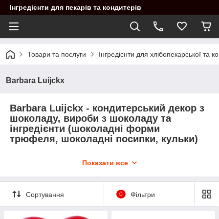
Інгредієнти для пекарів та кондитерів
Товари та послуги
Інгредієнти для хлібопекарської та 
Barbara Luijckx
Barbara Luijckx - кондитерський декор з
шоколаду, вироби з шоколаду та
інгредієнти (шоколадні форми
трюфеля, шоколадні посипки, кульки)
Кондитерський декор та вироби Barbara
Показати все
Luijckx за найкращими цінами в Україні
Пропонуємо своїм клієнтам шоколадний декор від Barbara
Luijckx: шоколадні пелюстки, стружка, трубочки та інше.
Сортування
0
Фільтри
Навіть після тривалого зберігання продукти не мнуться і
зберігають привабливий зовнішній вигляд, як в день покупки.