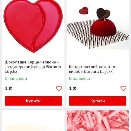
З ним торт або тістечко стані витвором кулінарного
мистецтва! Легкі, повітряні десерти з оздобами з темного
шоколаду зможуть дозволити собі навіть ті, хто стежить за
фігурою. Шоколадні перлини можна додавати в мусі або
навіть морозиво: вони не розтануть, продовжать блищати і
зроблять виріб ще більш святковим.
Шоколадне серце червоне -
кондитерський декор Barbara
Кондитерський декор та
Luijckx
вироби Barbara Luijckx
В наявності
В наявності
1
1
₴
₴
Купити
Купити