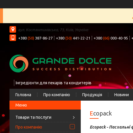
вул. Костянтинівська, 73, Київ, Україна
+380
(50)
387-86-27
+380
(50)
441-22-21
+380
(66)
000-40-95
Інгредієнти для пекарів та кондитерів
Головна
Про компанію
Продукція
Новини
Ecopack
Товари та послуги
Про компанію
Ecopack - Пасхальні ф