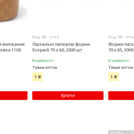
ХВ - сітка
ХВ - сітк
я випікання
Пасхальні паперові форми
Форми пасха
ковка 1100
Ecopack 70 х 60, 2000 шт
70 х 85, 300
В наявності
В наявності
Тільки оптом
Тільки оптом
1 ₴
1 ₴
Купити