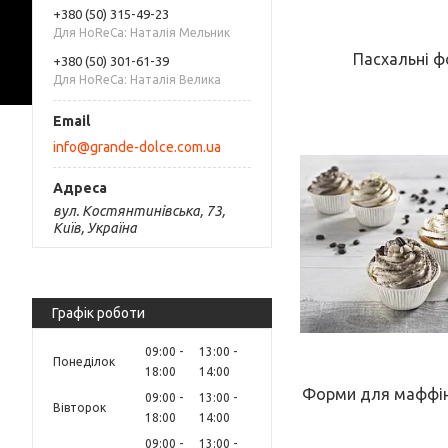
+380 (50) 315-49-23
Для HoReCa: Наталія Мельник
Пасхальні 
+380 (50) 301-61-39
Для HoReCa: Наталія Велика
info@grande-dolce.com.ua
вул. Костянтинівська, 73,
Київ, Україна
Графік роботи
09:00
13:00
Понеділок
18:00
14:00
Форми для маффіні
09:00
13:00
Вівторок
18:00
14:00
09:00
13:00