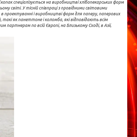
Екопак спеціалізується на виробництві хлібопекарських форм
ьому світі.
У тісній співпраці з провідними світовими
в проектуванні і виробництві форм для паперу, паперових
, такі як панеттоне і коломба, які відповідають всім
 партнерам по всій Європі, на Близькому Сході, в Азії,