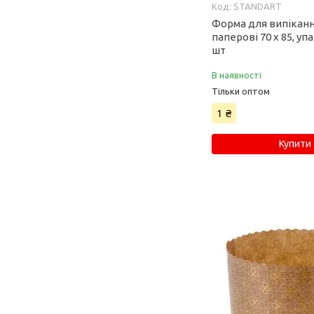
STANDART
Форма для випіканн
паперові 70 х 85, уп
шт
В наявності
Тільки оптом
1 ₴
Купити