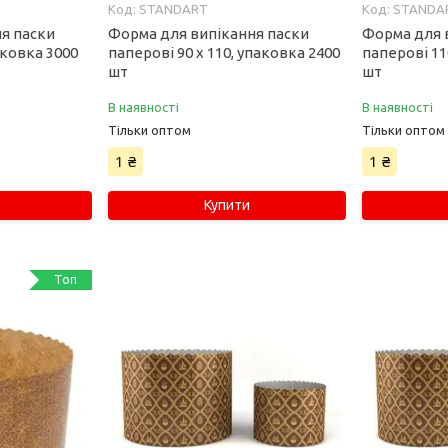
STANDART
STANDA
я паски
Форма для випікання паски
Форма для 
аковка 3000
паперові 90 х 110, упаковка 2400
паперові 11
шт
шт
В наявності
В наявності
Тільки оптом
Тільки оптом
1 ₴
1 ₴
Купити
Топ