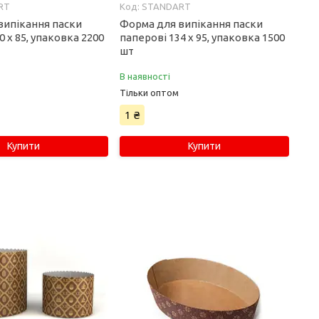
RT
STANDART
випікання паски
Форма для випікання паски
0 х 85, упаковка 2200
паперові 134 х 95, упаковка 1500
шт
В наявності
Тільки оптом
1 ₴
Купити
Купити