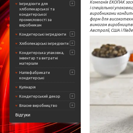
Компанія ЕКОПАК засн
Інгредієнти для
і спеціальної упаковк
хлібопекарської та
виробниками кондитер
кондитерської
форм для високотехнол
промисловості за
вимогам виробництв
виробникам
Австралії, США і Півде
Кондитерські інгредієнти
Хлібопекарські інгредієнти
Кондитерська упаковка,
інвентар та витратні
матеріали
Напівфабрикати
кондитерські
Кулінарія
Кондитерський декор
Власне виробництво
Відгуки