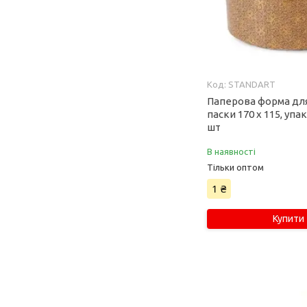
STANDART
Паперова форма дл
паски 170 х 115, упа
шт
В наявності
Тільки оптом
1 ₴
Купити