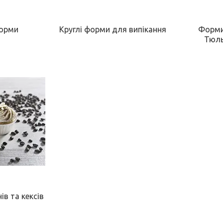
форми
Круглі форми для випікання
Форми
Тюль
в та кексів